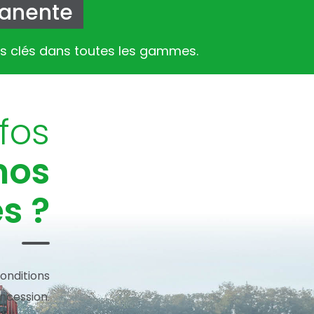
manente
es clés dans toutes les gammes.
fos
nos
s ?
onditions
ncession.