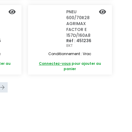
PNEU
600/70R28
AGRIMAX
FACTOR E
157D/160A8
5
Réf : 451236
BKT
c
Conditionnement : Vrac
ter au
Connectez-vous
pour ajouter au
panier