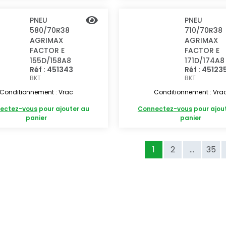
PNEU
PNEU
580/70R38
710/70R38
AGRIMAX
AGRIMAX
FACTOR E
FACTOR E
155D/158A8
171D/174A8
Réf : 451343
Réf : 45123
BKT
BKT
Conditionnement : Vrac
Conditionnement : Vra
ectez-vous
pour ajouter au
Connectez-vous
pour ajou
panier
panier
1
2
...
35