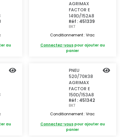
AGRIMAX
FACTOR E
8
149D/152A8
8
Réf : 451339
BKT
c
Conditionnement : Vrac
ter au
Connectez-vous
pour ajouter au
panier
PNEU
520/70R38
AGRIMAX
FACTOR E
8
150D/153A8
Réf : 451342
BKT
c
Conditionnement : Vrac
ter au
Connectez-vous
pour ajouter au
panier