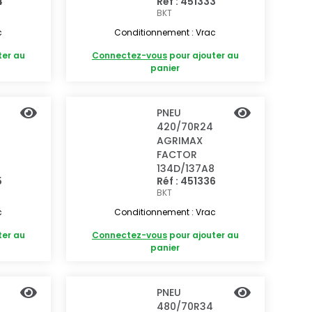
4
Réf : 451333
BKT
c
Conditionnement : Vrac
ter au
Connectez-vous
pour ajouter au
panier
PNEU
420/70R24
AGRIMAX
FACTOR
134D/137A8
5
Réf : 451336
BKT
c
Conditionnement : Vrac
ter au
Connectez-vous
pour ajouter au
panier
PNEU
480/70R34